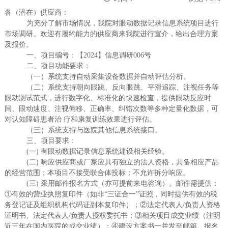
各（潜在）供应商：
为充分了解市场情况，我院对眼动数据记录信息系统项目进行
市场调研。欢迎有履约能力的供应商来我院进行宣介，给出合理方案
及报价。
一、项目编号：【
202
4
】信息调研
0
06号
二、项目功能要求：
（一）系统支持自动采集设备数据并自动评估分析。
（二）系统支持朝向眼跳、反向眼跳、平滑追踪、注视任务等
眼动测试范式，进行数字化、标准化的快速检查，提供眼动反应时
间、眼动速度、注视偏移、正确率、纠错次数等多种定量化数据，可
对认知障碍患者治 疗和康复训练效果进行评估。
（三）系统支持与医院其他信息系统接口。
三、项目要求：
(一) 有眼动数据记录信息系统建设相关经验。
(二) 响应供应商或厂家应具有独立的法人资格，具备相应产品
的经营范围；本项目不接受联合体投标；不允许拆分响应。
(三) 采用邮件报名方式（亦可提前来电咨询）。邮件需提供：
①有效的营业执照复印件（如非“三证合一”证照，同时提供有效的税
务登记证及组织机构代码证副本复印件）；②法定代表人/负责人资格
证明书、法定代表人/负责人授权委托书；③相关项目成交业绩（注明
近三年在国内医院的成交业绩）；④建设方案书一并发至邮箱。报名