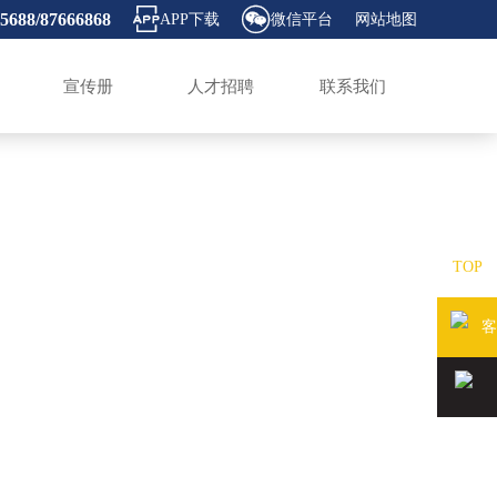


65688/87666868
APP下载
微信平台
网站地图
宣传册
人才招聘
联系我们
TOP
客
服QQ