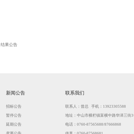
目结果公告
新闻公告
联系我们
招标公告
联系人：曾总 手机：13923305588
暂停公告
地址：中山市横栏镇富横中路华泽三街3
延期公告
电话：0760-87565688/87666868
变更公告
传真：0760-87568681