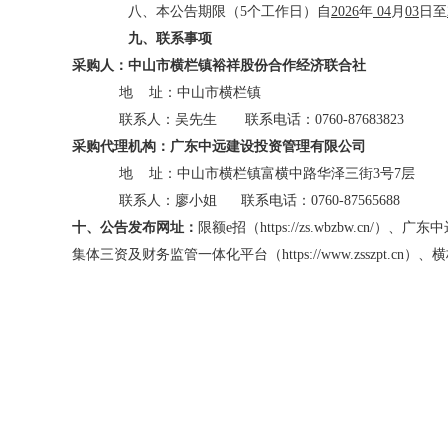
八、
本公告期限（
5个工作日）自
202
6
年
04
月
03
日至
九
、
联系事项
采购
人
：
中山市横栏镇裕祥股份合作经济联合社
地
址：
中山市横栏镇
联系人：吴先生 联系电话：0760-87683823
采购代理机构：
广东中远建设投资管理有限公司
地
址：中山市横栏镇富横中路华泽三街
3号
7层
联系人：廖小姐
联系电话：
0760-87565688
十
、
公告发布网址：
限额
e招
（
https://zs.wbzbw.cn/）、广
集体三资及财务监管一体化平台（
https://www.zsszpt.cn）
、横