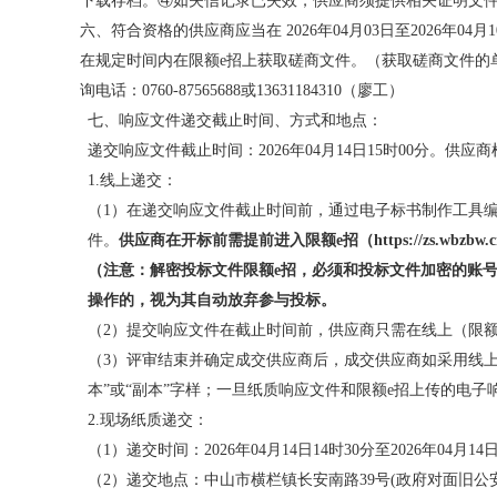
下载存档。④如失信记录已失效，
供应商须提供相关证明文
六、符合资格的供应商应当在
2026年04月03
日至
202
6年04
在规定时间内在
限额
e招
上获取磋商文件。（获取磋商文件的
询电话：
0760-87565688或1
3631184310（廖工）
七、响应文件递交截止时间、方式和地点：
递交响应文件截止时间：
2026年
04月14日15时00分。
1.线上递交：
（
1）在递交响应文件截止时间前，通过电子标书制作工具编制响应文件（
件。
供应商
在
开标
前需提前
进入限额
e招（https://z
（注意：解密投标文件限额e招，必须和投标文件加密的账
操作的
，视为其自动放弃
参与投标。
（
2）提交响应文件在截止时间前，供应商只需在线上（限
（
3）评审结束并确定成交供应商后，成交供应商如采用线
本”或“副本”字样；一旦纸质响应文件和限额e招上传的电
2.现场纸质递交：
（
1）递交时间：2026年
04月14
日
14时30分至2026年
04月14
（
2）递交地点：中山市横栏镇长安南路39号(政府对面旧公