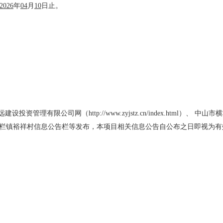
202
6
年
04
月
10
日止。
东中远建设投资管理有限公司网（http://www.zyjstz.cn/index.html）
、
中山市横
栏镇裕祥村信息公告栏等发布，本项目相关信息公告自公布之日即视为有
返回列表