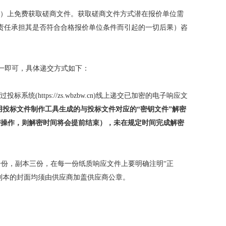
.wbzbw.cn/）上免费获取磋商文件。获取磋商文件方式潜在报价单位需
责任承担其是否符合合格报价单位条件而引起的一切后果）咨
其一即可，具体递交方式如下：
统(https://zs.wbzbw.cn)线上递交已加密的电子响应文
密，2.使用投标文件制作工具生成的与投标文件对应的“密钥文件”解密
密操作，则解密时间将会提前结束），未在规定时间完成解密
份，副本三份，在每一份纸质响应文件上要明确注明“正
副本的封面均须由供应商加盖供应商公章。