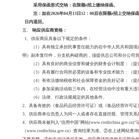
采用保函形式交纳：在
限额
e招
上缴纳保函。
注：如在
2026年
04月13日
12：00后在
限额
e招
上交纳保
日内退回。
五、
响应
供应商
资格：
1、供应商应具备以下规定的条件：
（1）具有独立承担民事责任能力的在中华人民共和国境
明）副本复印件，分支机构磋商
的，须提供总公司和分公司
（2）具有良好的商业信誉和健全的财务会计制度：（提
（3）具有履行合同所必需的设备和专业技术能力：（提
（4）有依法缴纳税收和社会保障资金的良好记录：（提
（5）参加采购活动前三年内，在经营活动中没有重大违
（6）法律、行政法规规定的其他条件。
2、具备有效的《食品药品经营许可证》或《食品经营许可证
3、供应商
单位负责人
为同一人或者存在直接控股、管理关系
4、
供应商未被列入
“信用中国”网站(www.creditchi
（www.creditchina.gov.cn）查询结果为准。