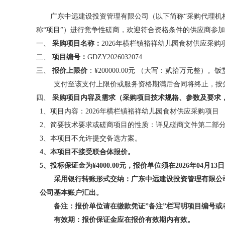
广东中远建设投资管理有限公司
（以下简称
“采购代理机
称
“项目”）进行
竞争性磋商，欢迎符合资格条件的供应商参加
一、
采购
项目名称：
2026年横栏镇裕祥幼儿园食材供应采购
二、
项目编号：
GDZY2026032074
三、
报价上限价
：¥200000.00元
（大写：
贰拾万元整）。
饭
支付至该支付上限价或服务资格期满后合同将终止，按
四、
采购项目内容及需求（采购项目技术规格、参数及要求
1、项目内容：2026年横栏镇裕祥幼儿园食材供应采购项目
2、
简要技术要求或磋商项目的性质：详见磋商文件第二部
3、本项目不允许提交备选方案。
4、
本项目不接受联合体报价
。
5、投标保证金为¥4000.00元，报价单位须在2026年
04
月
13
日
采用银行转账形式交纳：广东中远建设投资管理有限公
公司基本账户汇出。
备注：报价单位请在缴款凭证
”备注”栏写明项目编号
有效期：报价保证金应在报价有效期内有效。