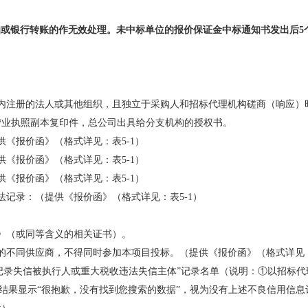
函或银行转账的作无效处理。未中标单位的报价保证金中标通知书发出后
内注册的法人或其他组织，且独立于采购人和招标代理机构磋商（响应）
营业执照副本复印件，总公司出具给分支机构的授权书。
供《报价函》（格式详见：
表
5-1
）
供《报价函》（格式详见：
表
5-1
）
供《报价函》（格式详见：
表
5-1
）
法记录：（提供《报价函》（格式详见：
表
5-1
）
》（或同等含义的相关证书）。
的不同供应商
，不得同时参加本项目投标
。（提供《报价函》（格式详见
na.gov.cn)“记录失信被执行人或重大税收违法失信主体”记录名单（说明：①
②在上述网站查询结果显示“很抱歉，没有找到您搜索的数据”，视为没有上述不良