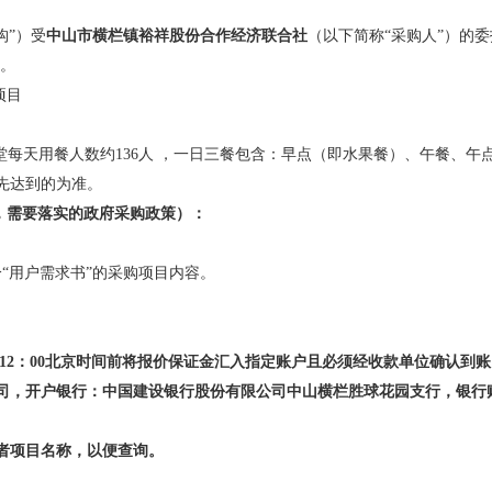
构”）受
中山市横栏镇裕祥股份合作经济联合社
（以下简称
“采购人”）的委
。
项目
堂每天用餐人数约
136人 ，一日三餐包含：早点（即水果餐）、午餐、
先达到的为准。
，需要落实的政府采购政策）：
分
“用户需求书”的采购项目内容
。
12：00北京时间前将报价保证金汇入指定账户且必须经收款单位确认到账
司，开户银行：中国建设银行股份有限公司中山横栏胜球花园支行，银行
或者项目名称，以便查询。