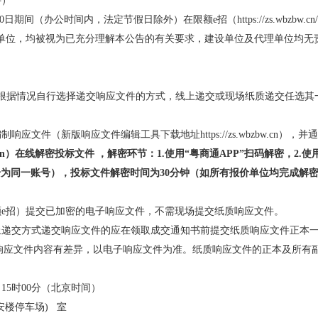
件）
月10日期间（办公时间内，法定节假日除外）在
限额
e招
（
https://zs
单位，均被视为已充分理解本公告的有关要求，建设单位及代理单位均无
供应商根据情况自行选择递交响应文件的方式，线上递交或现场纸质递交任选
新版响应文件编辑工具下载地址https://zs.wbzbw.cn），并通过投标系
s.wbzbw.cn）在线解密投标文件 ，解密环节：1.使用“粤商通APP”扫码解
号为同一账号）
，
投标文件解密时间为
30分钟（如所有报价单位均完成解
额e招）提交已加密的电子响应文件，不需现场提交纸质响应文件。
上递交方式递交响应文件的应在领取成交通知书前提交纸质响应文件正本一
子响应文件内容有差异，以电子响应文件为准。纸质响应文件的正本及所有
日
15时00分（北京时间）
安楼停车场)
室