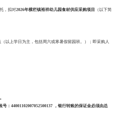
托
，拟对
2026年横栏镇裕祥幼儿园食材供应采购项目
（以下简
午点（以上学日为主，包括周六或寒暑假留园班。）；即采购人
。
账号：
44001102007052500137 ，银行转账的保证金必须由总